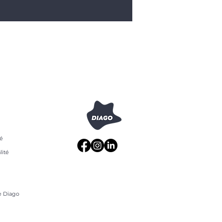
ié
lité
 Diago